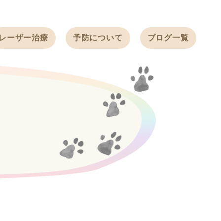
レーザー治療
予防について
ブログ一覧
ノミ・ダニ予防
天白動物病院
BLOG
感染症予防
ワクチン
天白動物病院
NEWS
フィラリア
ワンちゃんの症
フェレットの
例ブログ
ワクチン
ネコちゃんの症
例ブログ
フェレットの症
例ブログ
うさぎの症例ブ
ログ