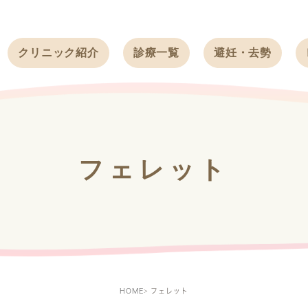
クリニック紹介
診療一覧
避妊・去勢
受付時間
ワンちゃん
ワンちゃん
アクセス
ネコちゃん
ネコちゃん
クリニック
うさぎ
うさぎ
基本情報
フェレット
フェレット
治療方針
スタッフ紹介
求人案内
HOME
フェレット