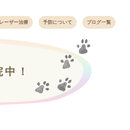
レーザー治療
予防について
ブログ一覧
ノミ・ダニ予防
天白動物病院
BLOG
感染症予防
ワクチン
天白動物病院
NEWS
フィラリア
院中！
ワンちゃんの症
フェレットの
例ブログ
ワクチン
ネコちゃんの症
例ブログ
フェレットの症
例ブログ
うさぎの症例ブ
ログ