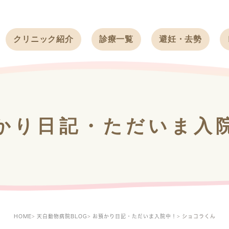
クリニック紹介
診療一覧
避妊・去勢
受付時間
ワンちゃん
ワンちゃん
アクセス
ネコちゃん
ネコちゃん
クリニック
うさぎ
うさぎ
基本情報
かり日記・ただいま入
フェレット
治療方針
スタッフ紹介
求人案内
HOME
天白動物病院BLOG
お預かり日記・ただいま入院中！
ショコラくん