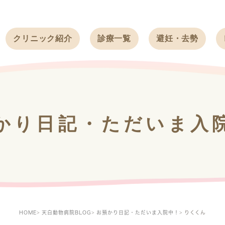
クリニック紹介
診療一覧
避妊・去勢
受付時間
ワンちゃん
ワンちゃん
アクセス
ネコちゃん
ネコちゃん
クリニック
うさぎ
うさぎ
基本情報
かり日記・ただいま入
フェレット
治療方針
スタッフ紹介
求人案内
HOME
天白動物病院BLOG
お預かり日記・ただいま入院中！
りくくん