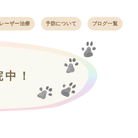
レーザー治療
予防について
ブログ一覧
ノミ・ダニ予防
天白動物病院
BLOG
感染症予防
ワクチン
天白動物病院
NEWS
フィラリア
院中！
ワンちゃんの症
フェレットの
例ブログ
ワクチン
ネコちゃんの症
例ブログ
フェレットの症
例ブログ
うさぎの症例ブ
ログ