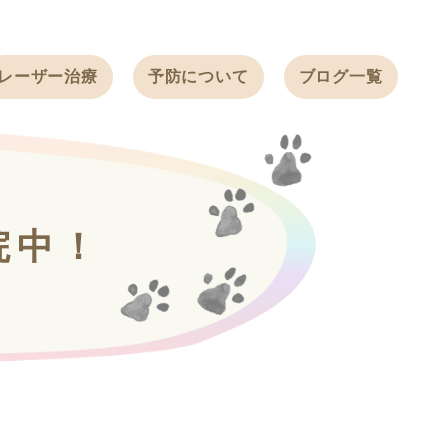
レーザー治療
予防について
ブログ一覧
ノミ・ダニ予防
天白動物病院
BLOG
感染症予防
ワクチン
天白動物病院
NEWS
フィラリア
院中！
ワンちゃんの症
フェレットの
例ブログ
ワクチン
ネコちゃんの症
例ブログ
フェレットの症
例ブログ
うさぎの症例ブ
ログ