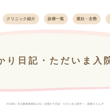
クリニック紹介
診療一覧
避妊・去勢
受付時間
ワンちゃん
ワンちゃん
アクセス
ネコちゃん
ネコちゃん
クリニック
うさぎ
うさぎ
基本情報
かり日記・ただいま入
フェレット
治療方針
スタッフ紹介
求人案内
HOME
天白動物病院BLOG
お預かり日記・ただいま入院中！
胡桃ちゃん