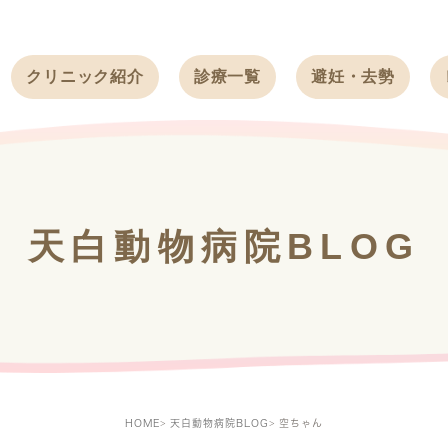
クリニック紹介
診療一覧
避妊・去勢
受付時間
ワンちゃん
ワンちゃん
アクセス
ネコちゃん
ネコちゃん
クリニック
うさぎ
うさぎ
基本情報
天白動物病院BLOG
フェレット
治療方針
スタッフ紹介
求人案内
HOME
天白動物病院BLOG
空ちゃん