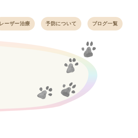
レーザー治療
予防について
ブログ一覧
ノミ・ダニ予防
天白動物病院
BLOG
感染症予防
ワクチン
天白動物病院
NEWS
フィラリア
ワンちゃんの症
フェレットの
例ブログ
ワクチン
ネコちゃんの症
例ブログ
フェレットの症
例ブログ
うさぎの症例ブ
ログ