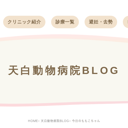
クリニック紹介
診療一覧
避妊・去勢
受付時間
ワンちゃん
ワンちゃん
アクセス
ネコちゃん
ネコちゃん
クリニック
うさぎ
うさぎ
基本情報
天白動物病院BLOG
フェレット
治療方針
スタッフ紹介
求人案内
HOME
天白動物病院BLOG
今日のももこちゃん