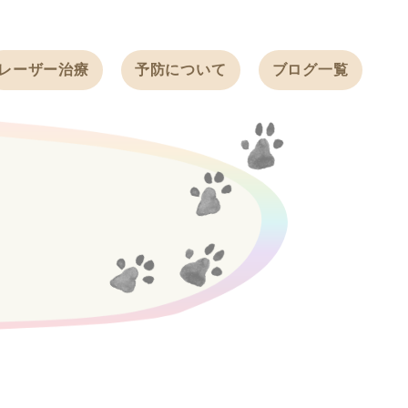
レーザー治療
予防について
ブログ一覧
ノミ・ダニ予防
天白動物病院
BLOG
感染症予防
ワクチン
天白動物病院
NEWS
フィラリア
ワンちゃんの症
フェレットの
例ブログ
ワクチン
ネコちゃんの症
例ブログ
フェレットの症
例ブログ
うさぎの症例ブ
ログ