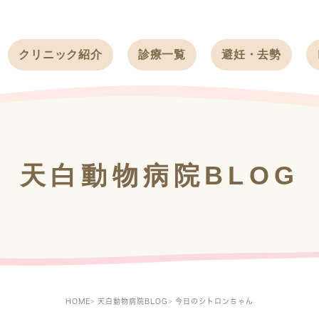
クリニック紹介
診療一覧
避妊・去勢
受付時間
ワンちゃん
ワンちゃん
アクセス
ネコちゃん
ネコちゃん
クリニック
うさぎ
うさぎ
基本情報
天白動物病院BLOG
フェレット
治療方針
スタッフ紹介
求人案内
HOME
天白動物病院BLOG
今日のシトロンちゃん