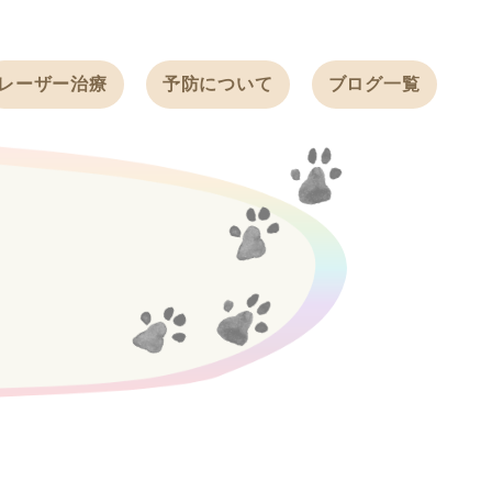
レーザー治療
予防について
ブログ一覧
ノミ・ダニ予防
天白動物病院
BLOG
感染症予防
ワクチン
天白動物病院
NEWS
フィラリア
ワンちゃんの症
フェレットの
例ブログ
ワクチン
ネコちゃんの症
例ブログ
フェレットの症
例ブログ
うさぎの症例ブ
ログ