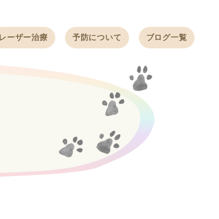
レーザー治療
予防について
ブログ一覧
ノミ・ダニ予防
天白動物病院
BLOG
感染症予防
ワクチン
天白動物病院
NEWS
フィラリア
ワンちゃんの症
フェレットの
例ブログ
ワクチン
ネコちゃんの症
例ブログ
フェレットの症
例ブログ
うさぎの症例ブ
ログ