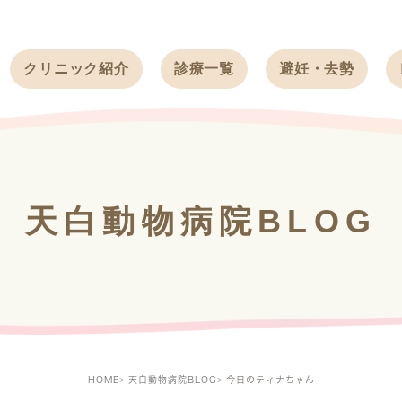
クリニック紹介
診療一覧
避妊・去勢
受付時間
ワンちゃん
ワンちゃん
アクセス
ネコちゃん
ネコちゃん
クリニック
うさぎ
うさぎ
基本情報
天白動物病院BLOG
フェレット
治療方針
スタッフ紹介
求人案内
HOME
天白動物病院BLOG
今日のティナちゃん