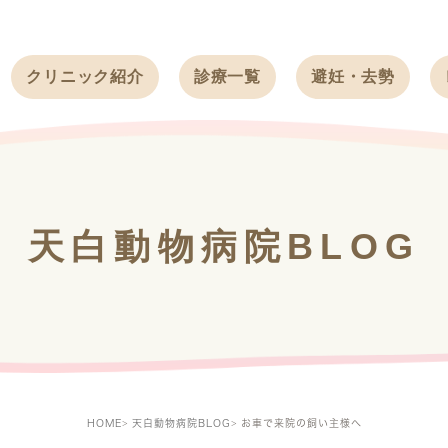
クリニック紹介
診療一覧
避妊・去勢
受付時間
ワンちゃん
ワンちゃん
アクセス
ネコちゃん
ネコちゃん
クリニック
うさぎ
うさぎ
基本情報
天白動物病院BLOG
フェレット
治療方針
スタッフ紹介
求人案内
HOME
天白動物病院BLOG
お車で来院の飼い主様へ