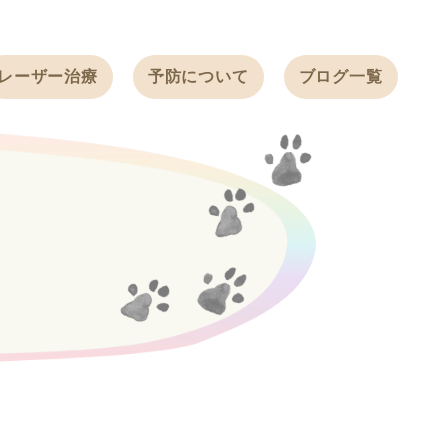
レーザー治療
予防について
ブログ一覧
ノミ・ダニ予防
天白動物病院
BLOG
感染症予防
ワクチン
天白動物病院
NEWS
フィラリア
ワンちゃんの症
フェレットの
例ブログ
ワクチン
ネコちゃんの症
例ブログ
フェレットの症
例ブログ
うさぎの症例ブ
ログ