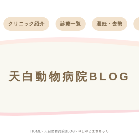
クリニック紹介
診療一覧
避妊・去勢
受付時間
ワンちゃん
ワンちゃん
アクセス
ネコちゃん
ネコちゃん
クリニック
うさぎ
うさぎ
基本情報
天白動物病院BLOG
フェレット
治療方針
スタッフ紹介
求人案内
HOME
天白動物病院BLOG
今日のこまちちゃん