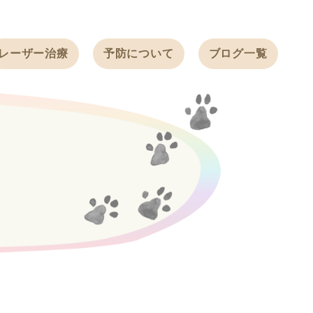
レーザー治療
予防について
ブログ一覧
ノミ・ダニ予防
天白動物病院
BLOG
感染症予防
ワクチン
天白動物病院
NEWS
フィラリア
ワンちゃんの症
フェレットの
例ブログ
ワクチン
ネコちゃんの症
例ブログ
フェレットの症
例ブログ
うさぎの症例ブ
ログ