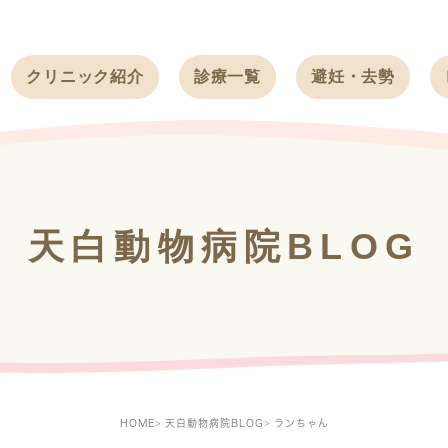
クリニック紹介
診療一覧
避妊・去勢
受付時間
ワンちゃん
ワンちゃん
アクセス
ネコちゃん
ネコちゃん
クリニック
うさぎ
うさぎ
基本情報
天白動物病院BLOG
フェレット
治療方針
スタッフ紹介
求人案内
HOME
天白動物病院BLOG
ランちゃん