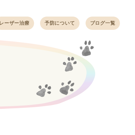
レーザー治療
予防について
ブログ一覧
ノミ・ダニ予防
天白動物病院
BLOG
感染症予防
ワクチン
天白動物病院
NEWS
フィラリア
ワンちゃんの症
フェレットの
例ブログ
ワクチン
ネコちゃんの症
例ブログ
フェレットの症
例ブログ
うさぎの症例ブ
ログ