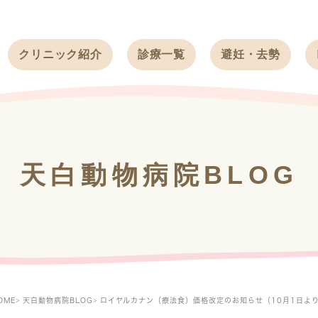
クリニック紹介
診療一覧
避妊・去勢
受付時間
ワンちゃん
ワンちゃん
アクセス
ネコちゃん
ネコちゃん
クリニック
うさぎ
うさぎ
基本情報
天白動物病院BLOG
フェレット
治療方針
スタッフ紹介
求人案内
OME
天白動物病院BLOG
ロイヤルカナン（療法食）価格改定のお知らせ（10月1日よ