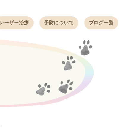
レーザー治療
予防について
ブログ一覧
ノミ・ダニ予防
天白動物病院
BLOG
感染症予防
ワクチン
天白動物病院
NEWS
フィラリア
ワンちゃんの症
フェレットの
例ブログ
ワクチン
ネコちゃんの症
例ブログ
フェレットの症
例ブログ
うさぎの症例ブ
ログ
り）