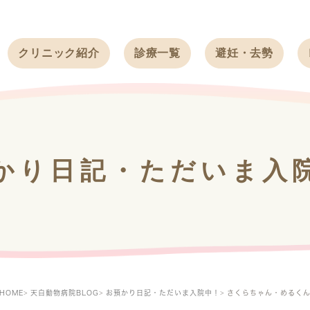
クリニック紹介
診療一覧
避妊・去勢
受付時間
ワンちゃん
ワンちゃん
アクセス
ネコちゃん
ネコちゃん
クリニック
うさぎ
うさぎ
基本情報
かり日記・ただいま入
フェレット
治療方針
スタッフ紹介
求人案内
HOME
天白動物病院BLOG
お預かり日記・ただいま入院中！
さくらちゃん・めるく