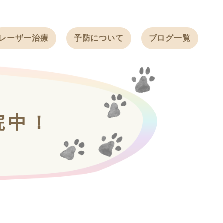
レーザー治療
予防について
ブログ一覧
ノミ・ダニ予防
天白動物病院
BLOG
感染症予防
ワクチン
天白動物病院
NEWS
フィラリア
院中！
ワンちゃんの症
フェレットの
例ブログ
ワクチン
ネコちゃんの症
例ブログ
フェレットの症
例ブログ
うさぎの症例ブ
ログ
ん