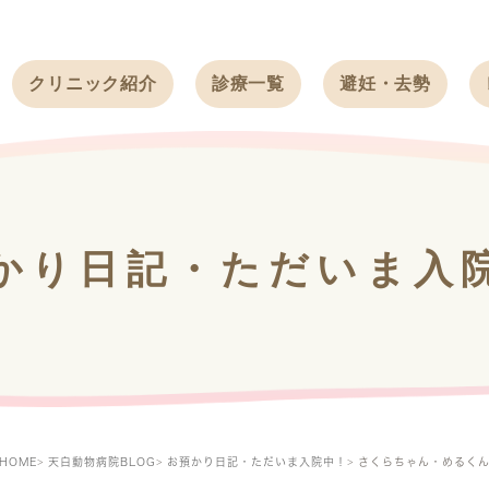
クリニック紹介
診療一覧
避妊・去勢
受付時間
ワンちゃん
ワンちゃん
アクセス
ネコちゃん
ネコちゃん
クリニック
うさぎ
うさぎ
基本情報
かり日記・ただいま入
フェレット
治療方針
スタッフ紹介
求人案内
HOME
天白動物病院BLOG
お預かり日記・ただいま入院中！
さくらちゃん・めるく