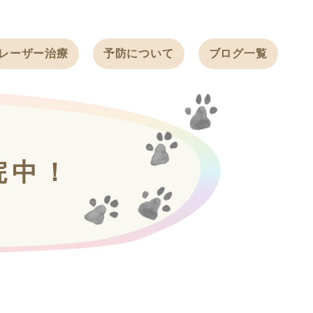
レーザー治療
予防について
ブログ一覧
ノミ・ダニ予防
天白動物病院
BLOG
感染症予防
ワクチン
天白動物病院
NEWS
フィラリア
院中！
ワンちゃんの症
フェレットの
例ブログ
ワクチン
ネコちゃんの症
例ブログ
フェレットの症
例ブログ
うさぎの症例ブ
ログ
ん