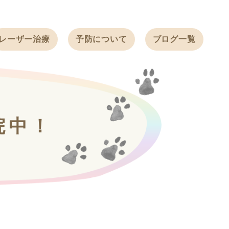
レーザー治療
予防について
ブログ一覧
ノミ・ダニ予防
天白動物病院
BLOG
感染症予防
ワクチン
天白動物病院
NEWS
フィラリア
院中！
ワンちゃんの症
フェレットの
例ブログ
ワクチン
ネコちゃんの症
例ブログ
フェレットの症
例ブログ
うさぎの症例ブ
ログ