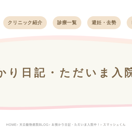
クリニック紹介
診療一覧
避妊・去勢
受付時間
ワンちゃん
ワンちゃん
アクセス
ネコちゃん
ネコちゃん
クリニック
うさぎ
うさぎ
基本情報
かり日記・ただいま入
フェレット
治療方針
スタッフ紹介
求人案内
HOME
天白動物病院BLOG
お預かり日記・ただいま入院中！
スマッシュくん