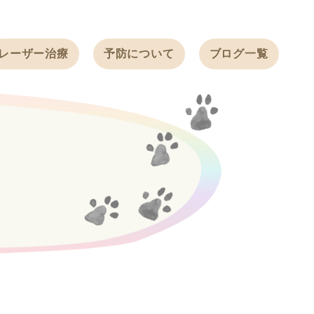
レーザー治療
予防について
ブログ一覧
ノミ・ダニ予防
天白動物病院
BLOG
感染症予防
ワクチン
天白動物病院
NEWS
フィラリア
ワンちゃんの症
フェレットの
例ブログ
ワクチン
ネコちゃんの症
例ブログ
フェレットの症
例ブログ
うさぎの症例ブ
ログ