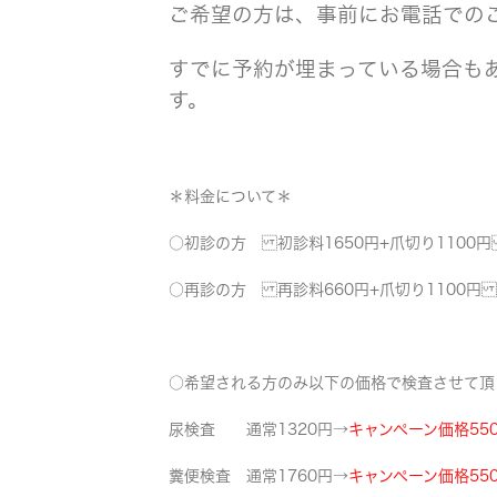
ご希望の方は、事前にお電話での
すでに予約が埋まっている場合も
す。
＊料金について＊
○初診の方 初診料1650円+爪切り1100円
○再診の方 再診料660円+爪切り1100円 
○希望される方のみ以下の価格で検査させて頂
尿検査 通常1320円→
キャンペーン価格55
糞便検査 通常1760円→
キャンペーン価格55