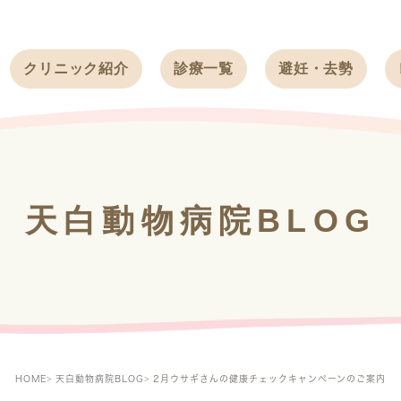
クリニック紹介
診療一覧
避妊・去勢
受付時間
ワンちゃん
ワンちゃん
アクセス
ネコちゃん
ネコちゃん
クリニック
うさぎ
うさぎ
基本情報
天白動物病院BLOG
フェレット
治療方針
スタッフ紹介
求人案内
HOME
天白動物病院BLOG
2月ウサギさんの健康チェックキャンペーンのご案内