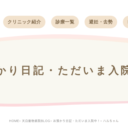
クリニック紹介
診療一覧
避妊・去勢
受付時間
ワンちゃん
ワンちゃん
アクセス
ネコちゃん
ネコちゃん
クリニック
うさぎ
うさぎ
基本情報
かり日記・ただいま入
フェレット
治療方針
スタッフ紹介
求人案内
HOME
天白動物病院BLOG
お預かり日記・ただいま入院中！
ハルちゃん