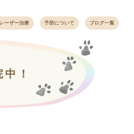
レーザー治療
予防について
ブログ一覧
ノミ・ダニ予防
天白動物病院
BLOG
感染症予防
ワクチン
天白動物病院
NEWS
フィラリア
院中！
ワンちゃんの症
フェレットの
例ブログ
ワクチン
ネコちゃんの症
例ブログ
フェレットの症
例ブログ
うさぎの症例ブ
ログ