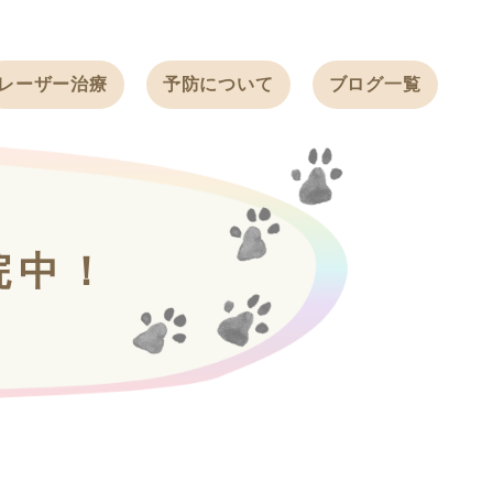
レーザー治療
予防について
ブログ一覧
ノミ・ダニ予防
天白動物病院
BLOG
感染症予防
ワクチン
天白動物病院
NEWS
フィラリア
院中！
ワンちゃんの症
フェレットの
例ブログ
ワクチン
ネコちゃんの症
例ブログ
フェレットの症
例ブログ
うさぎの症例ブ
ログ