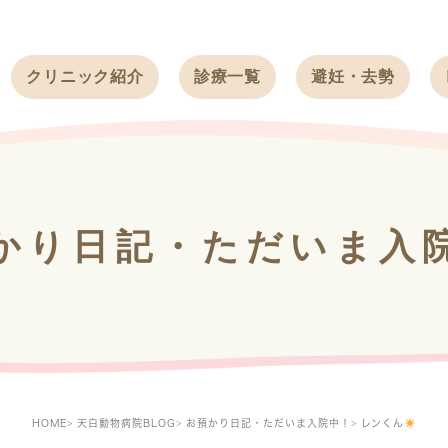
クリニック紹介
診療一覧
避妊・去勢
受付時間
ワンちゃん
ワンちゃん
アクセス
ネコちゃん
ネコちゃん
クリニック
うさぎ
うさぎ
基本情報
かり日記・ただいま入
フェレット
治療方針
スタッフ紹介
求人案内
HOME
天白動物病院BLOG
お預かり日記・ただいま入院中！
レンくん