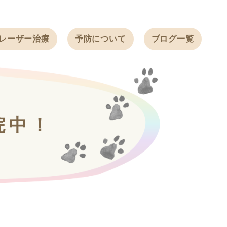
レーザー治療
予防について
ブログ一覧
ノミ・ダニ予防
天白動物病院
BLOG
感染症予防
ワクチン
天白動物病院
NEWS
フィラリア
院中！
ワンちゃんの症
フェレットの
例ブログ
ワクチン
ネコちゃんの症
例ブログ
フェレットの症
例ブログ
うさぎの症例ブ
ログ