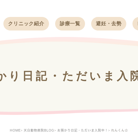
クリニック紹介
診療一覧
避妊・去勢
受付時間
ワンちゃん
ワンちゃん
アクセス
ネコちゃん
ネコちゃん
クリニック
うさぎ
うさぎ
基本情報
かり日記・ただいま入
フェレット
治療方針
スタッフ紹介
求人案内
HOME
天白動物病院BLOG
お預かり日記・ただいま入院中！
れんくん☆