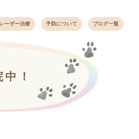
レーザー治療
予防について
ブログ一覧
ノミ・ダニ予防
天白動物病院
BLOG
感染症予防
ワクチン
天白動物病院
NEWS
フィラリア
院中！
ワンちゃんの症
フェレットの
例ブログ
ワクチン
ネコちゃんの症
例ブログ
フェレットの症
例ブログ
うさぎの症例ブ
ログ