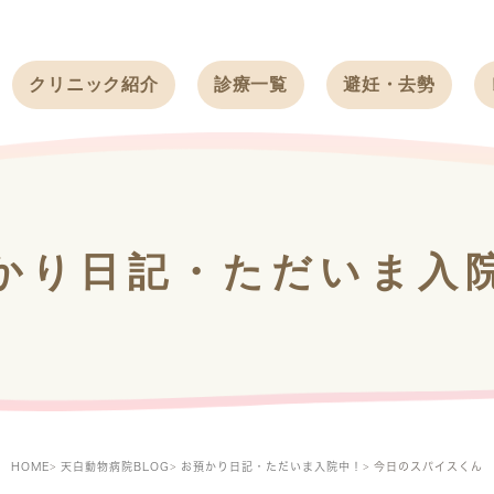
クリニック紹介
診療一覧
避妊・去勢
受付時間
ワンちゃん
ワンちゃん
アクセス
ネコちゃん
ネコちゃん
クリニック
うさぎ
うさぎ
基本情報
かり日記・ただいま入
フェレット
治療方針
スタッフ紹介
求人案内
HOME
天白動物病院BLOG
お預かり日記・ただいま入院中！
今日のスパイスくん