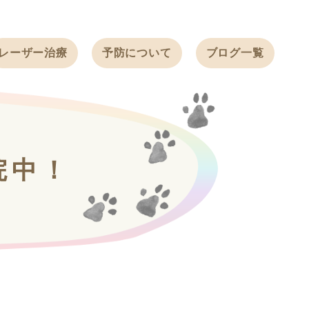
レーザー治療
予防について
ブログ一覧
ノミ・ダニ予防
天白動物病院
BLOG
感染症予防
ワクチン
天白動物病院
NEWS
フィラリア
院中！
ワンちゃんの症
フェレットの
例ブログ
ワクチン
ネコちゃんの症
例ブログ
フェレットの症
例ブログ
うさぎの症例ブ
ログ