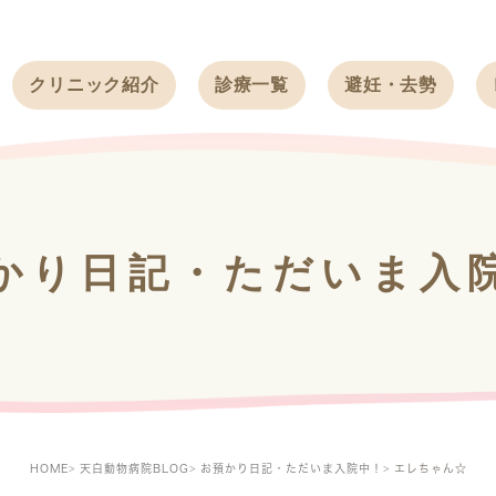
クリニック紹介
診療一覧
避妊・去勢
受付時間
ワンちゃん
ワンちゃん
アクセス
ネコちゃん
ネコちゃん
クリニック
うさぎ
うさぎ
基本情報
かり日記・ただいま入
フェレット
治療方針
スタッフ紹介
求人案内
HOME
天白動物病院BLOG
お預かり日記・ただいま入院中！
エレちゃん☆