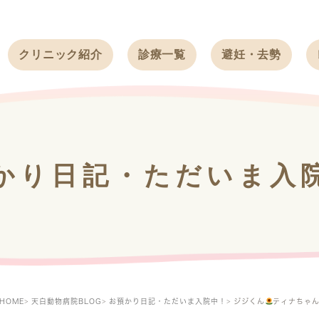
クリニック紹介
診療一覧
避妊・去勢
受付時間
ワンちゃん
ワンちゃん
アクセス
ネコちゃん
ネコちゃん
クリニック
うさぎ
うさぎ
基本情報
かり日記・ただいま入
フェレット
治療方針
スタッフ紹介
求人案内
HOME
天白動物病院BLOG
お預かり日記・ただいま入院中！
ジジくん
ティナちゃ