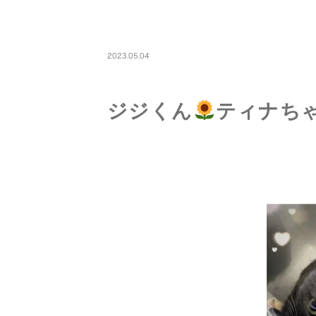
PETBOARDING
2023.05.04
ジジくん
ティナち