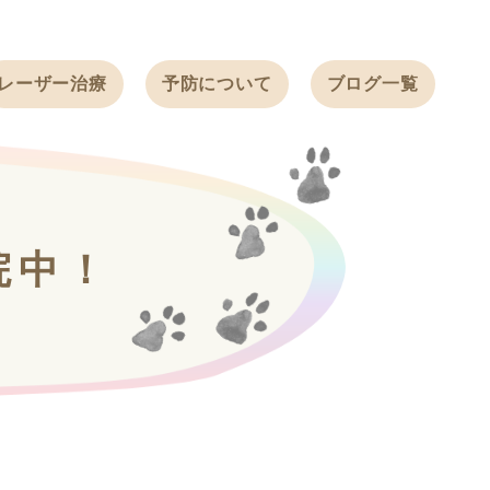
レーザー治療
予防について
ブログ一覧
ノミ・ダニ予防
天白動物病院
BLOG
感染症予防
ワクチン
天白動物病院
NEWS
フィラリア
院中！
ワンちゃんの症
フェレットの
例ブログ
ワクチン
ネコちゃんの症
例ブログ
フェレットの症
例ブログ
うさぎの症例ブ
ログ
ん