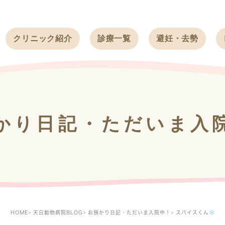
クリニック紹介
診療一覧
避妊・去勢
受付時間
ワンちゃん
ワンちゃん
アクセス
ネコちゃん
ネコちゃん
クリニック
うさぎ
うさぎ
基本情報
かり日記・ただいま入
フェレット
治療方針
スタッフ紹介
求人案内
HOME
天白動物病院BLOG
お預かり日記・ただいま入院中！
スパイスくん