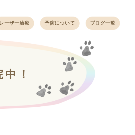
レーザー治療
予防について
ブログ一覧
ノミ・ダニ予防
天白動物病院
BLOG
感染症予防
ワクチン
天白動物病院
NEWS
フィラリア
院中！
ワンちゃんの症
フェレットの
例ブログ
ワクチン
ネコちゃんの症
例ブログ
フェレットの症
例ブログ
うさぎの症例ブ
ログ