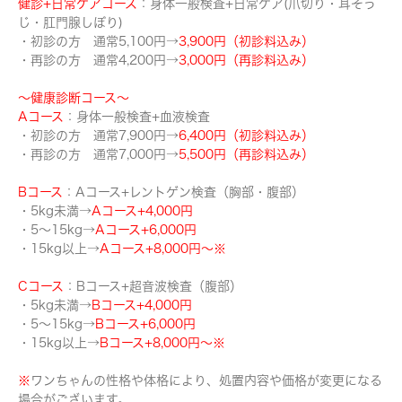
健診+日常ケアコース
：身体一般検査+日常ケア(爪切り・耳そう
じ・肛門腺しぼり)
・初診の方 通常5,100円→
3,900円（初診料込み）
・再診の方 通常4,200円→
3,000円（再診料込み）
～健康診断コース～
Aコース
：身体一般検査+血液検査
・初診の方 通常7,900円→
6,400円（初診料込み）
・再診の方 通常7,000円→
5,500円（再診料込み）
Bコース
：Aコース+レントゲン検査（胸部・腹部）
・5kg未満→
A
コース
+4,000円
・5～15kg→
A
コース
+6,000円
・15kg以上
→
A
コース
+8,000円～※
Cコース
：Bコース+超音波検査（腹部）
・5kg未満→
B
コース
+4,000円
・5～15kg→
B
コース
+6,000円
・15kg以上→
B
コース
+8,000円～※
※
ワンちゃんの性格や体格により、処置内容や価格が変更になる
場合がございます。