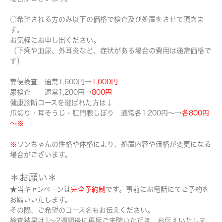
○希望される方のみ以下の価格で検査及び処置をさせて頂きま
す。
お気軽にお申し出ください。
（下痢や血尿、外耳炎など、症状がある場合の費用は通常価格で
す）
糞便検査 通常1,600円→
1,000円
尿検査 通常1,200円→
800円
健康診断コースを選ばれた方は↓
爪切り・耳そうじ・肛門腺しぼり 通常各1,200円～→
各800円
～※
※
ワンちゃんの性格や体格により、処置内容や価格が変更になる
場合がございます。
＊お願い＊
★当キャンペーンは
完全予約制
です。事前にお電話にてご予約を
お願いいたします。
その際、ご希望のコース名もお伝えください。
検査結果は1～2週間後に再度ご来院いただき、お伝えいたしま