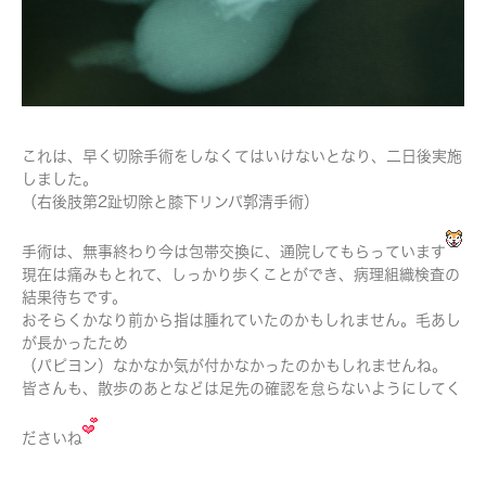
これは、早く切除手術をしなくてはいけないとなり、二日後実施
しました。
（右後肢第2趾切除と膝下リンパ郭清手術）
手術は、無事終わり今は包帯交換に、通院してもらっています
現在は痛みもとれて、しっかり歩くことができ、病理組織検査の
結果待ちです。
おそらくかなり前から指は腫れていたのかもしれません。毛あし
が長かったため
（パピヨン）なかなか気が付かなかったのかもしれませんね。
皆さんも、散歩のあとなどは足先の確認を怠らないようにしてく
ださいね