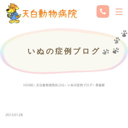
いぬの症例ブログ
HOME
天白動物病院BLOG
いぬの症例ブログ
骨融解
DOGBLOG
2013.01.28