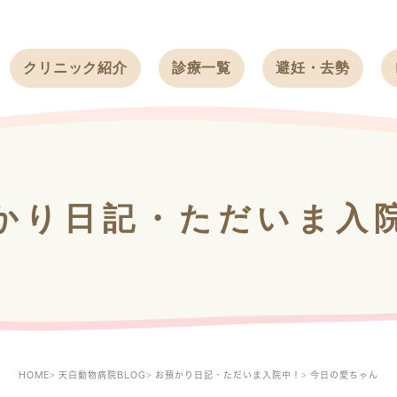
クリニック紹介
診療一覧
避妊・去勢
受付時間
ワンちゃん
ワンちゃん
アクセス
ネコちゃん
ネコちゃん
クリニック
うさぎ
うさぎ
基本情報
かり日記・ただいま入
フェレット
治療方針
スタッフ紹介
求人案内
HOME
天白動物病院BLOG
お預かり日記・ただいま入院中！
今日の愛ちゃん