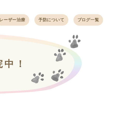
レーザー治療
予防について
ブログ一覧
ノミ・ダニ予防
天白動物病院
BLOG
感染症予防
ワクチン
天白動物病院
NEWS
フィラリア
院中！
ワンちゃんの症
フェレットの
例ブログ
ワクチン
ネコちゃんの症
例ブログ
フェレットの症
例ブログ
うさぎの症例ブ
ログ