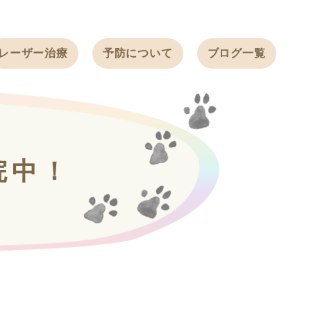
レーザー治療
予防について
ブログ一覧
ノミ・ダニ予防
天白動物病院
BLOG
感染症予防
ワクチン
天白動物病院
NEWS
フィラリア
院中！
ワンちゃんの症
フェレットの
例ブログ
ワクチン
ネコちゃんの症
例ブログ
フェレットの症
例ブログ
うさぎの症例ブ
ログ