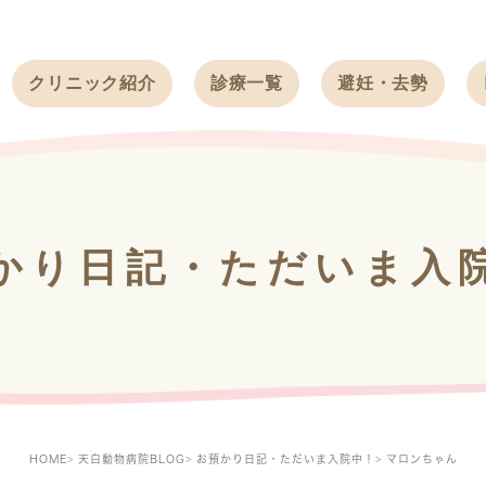
クリニック紹介
診療一覧
避妊・去勢
受付時間
ワンちゃん
ワンちゃん
アクセス
ネコちゃん
ネコちゃん
クリニック
うさぎ
うさぎ
基本情報
かり日記・ただいま入
フェレット
治療方針
スタッフ紹介
求人案内
HOME
天白動物病院BLOG
お預かり日記・ただいま入院中！
マロンちゃん