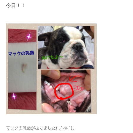
今日！！
マックの乳歯が抜けました( ◞´•௰•`)◞