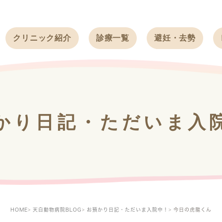
クリニック紹介
診療一覧
避妊・去勢
受付時間
ワンちゃん
ワンちゃん
アクセス
ネコちゃん
ネコちゃん
クリニック
うさぎ
うさぎ
基本情報
かり日記・ただいま入
フェレット
治療方針
スタッフ紹介
求人案内
HOME
天白動物病院BLOG
お預かり日記・ただいま入院中！
今日の虎龍くん