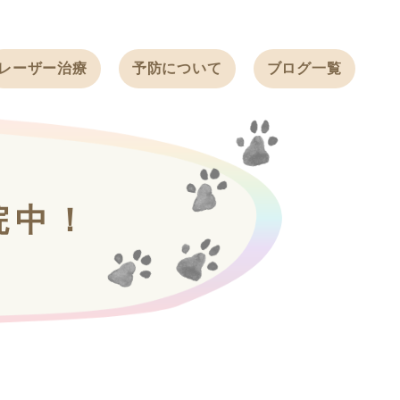
レーザー治療
予防について
ブログ一覧
ノミ・ダニ予防
天白動物病院
BLOG
感染症予防
ワクチン
天白動物病院
NEWS
フィラリア
院中！
ワンちゃんの症
フェレットの
例ブログ
ワクチン
ネコちゃんの症
例ブログ
フェレットの症
例ブログ
うさぎの症例ブ
ログ