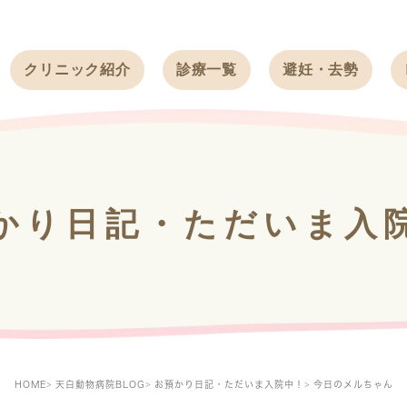
クリニック紹介
診療一覧
避妊・去勢
受付時間
ワンちゃん
ワンちゃん
アクセス
ネコちゃん
ネコちゃん
クリニック
うさぎ
うさぎ
基本情報
かり日記・ただいま入
フェレット
治療方針
スタッフ紹介
求人案内
HOME
天白動物病院BLOG
お預かり日記・ただいま入院中！
今日のメルちゃん