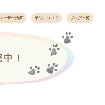
レーザー治療
予防について
ブログ一覧
ノミ・ダニ予防
天白動物病院
BLOG
感染症予防
ワクチン
天白動物病院
NEWS
フィラリア
院中！
ワンちゃんの症
フェレットの
例ブログ
ワクチン
ネコちゃんの症
例ブログ
フェレットの症
例ブログ
うさぎの症例ブ
ログ