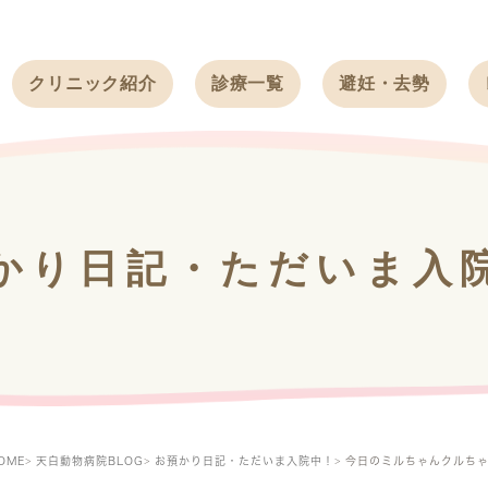
クリニック紹介
診療一覧
避妊・去勢
受付時間
ワンちゃん
ワンちゃん
アクセス
ネコちゃん
ネコちゃん
クリニック
うさぎ
うさぎ
基本情報
かり日記・ただいま入
フェレット
治療方針
スタッフ紹介
求人案内
OME
天白動物病院BLOG
お預かり日記・ただいま入院中！
今日のミルちゃんクルち