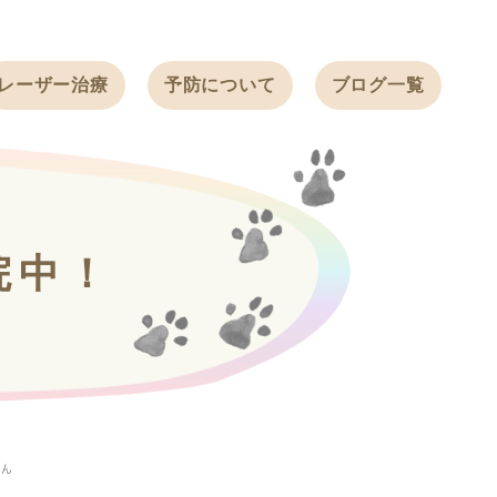
レーザー治療
予防について
ブログ一覧
ノミ・ダニ予防
天白動物病院
BLOG
感染症予防
ワクチン
天白動物病院
NEWS
フィラリア
院中！
ワンちゃんの症
フェレットの
例ブログ
ワクチン
ネコちゃんの症
例ブログ
フェレットの症
例ブログ
うさぎの症例ブ
ログ
ゃん