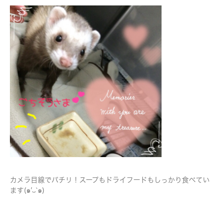
カメラ目線でパチリ！スープもドライフードもしっかり食べてい
ます(๑′ᴗ‵๑)