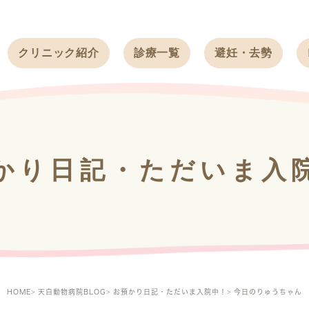
クリニック紹介
診療一覧
避妊・去勢
受付時間
ワンちゃん
ワンちゃん
アクセス
ネコちゃん
ネコちゃん
クリニック
うさぎ
うさぎ
基本情報
かり日記・ただいま入
フェレット
治療方針
スタッフ紹介
求人案内
HOME
天白動物病院BLOG
お預かり日記・ただいま入院中！
今日のりゅうちゃん