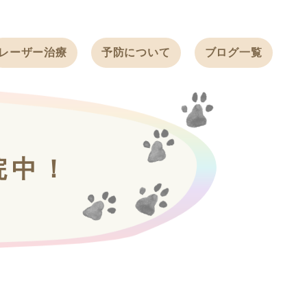
レーザー治療
予防について
ブログ一覧
ノミ・ダニ予防
天白動物病院
BLOG
感染症予防
ワクチン
天白動物病院
NEWS
フィラリア
院中！
ワンちゃんの症
フェレットの
例ブログ
ワクチン
ネコちゃんの症
例ブログ
フェレットの症
例ブログ
うさぎの症例ブ
ログ