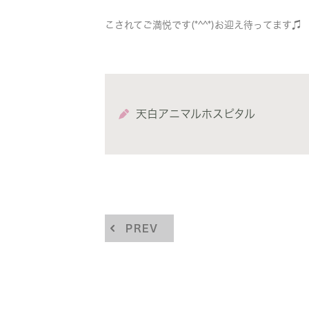
こされてご満悦です(*^^*)お迎え待ってます♫
天白アニマルホスピタル
PREV