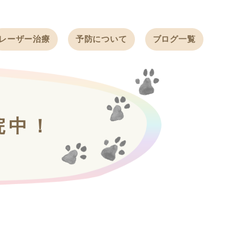
レーザー治療
予防について
ブログ一覧
ノミ・ダニ予防
天白動物病院
BLOG
感染症予防
ワクチン
天白動物病院
NEWS
フィラリア
院中！
ワンちゃんの症
フェレットの
例ブログ
ワクチン
ネコちゃんの症
例ブログ
フェレットの症
例ブログ
うさぎの症例ブ
ログ