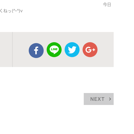
今日
っ(^-^)v
NEXT