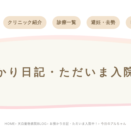
クリニック紹介
診療一覧
避妊・去勢
受付時間
ワンちゃん
ワンちゃん
アクセス
ネコちゃん
ネコちゃん
クリニック
うさぎ
うさぎ
基本情報
かり日記・ただいま入
フェレット
治療方針
スタッフ紹介
求人案内
HOME
天白動物病院BLOG
お預かり日記・ただいま入院中！
今日のアルちゃん