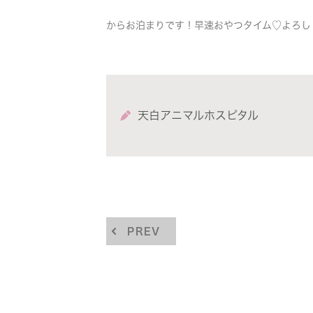
からお泊まりです！早速おやつタイム♡よろしくね
天白アニマルホスピタル
PREV