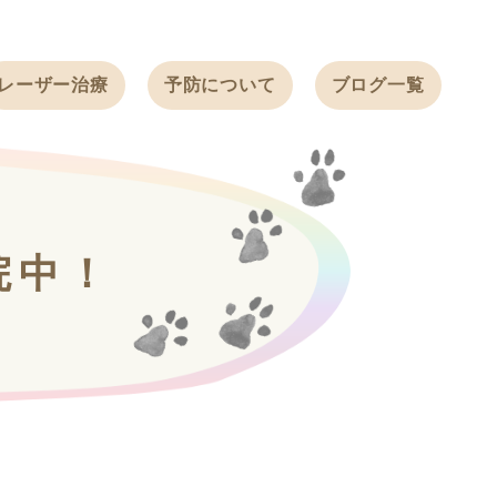
レーザー治療
予防について
ブログ一覧
ノミ・ダニ予防
天白動物病院
BLOG
感染症予防
ワクチン
天白動物病院
NEWS
フィラリア
院中！
ワンちゃんの症
フェレットの
例ブログ
ワクチン
ネコちゃんの症
例ブログ
フェレットの症
例ブログ
うさぎの症例ブ
ログ