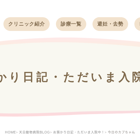
クリニック紹介
診療一覧
避妊・去勢
受付時間
ワンちゃん
ワンちゃん
アクセス
ネコちゃん
ネコちゃん
クリニック
うさぎ
うさぎ
基本情報
かり日記・ただいま入
フェレット
治療方針
スタッフ紹介
求人案内
HOME
天白動物病院BLOG
お預かり日記・ただいま入院中！
今日のカプちゃん