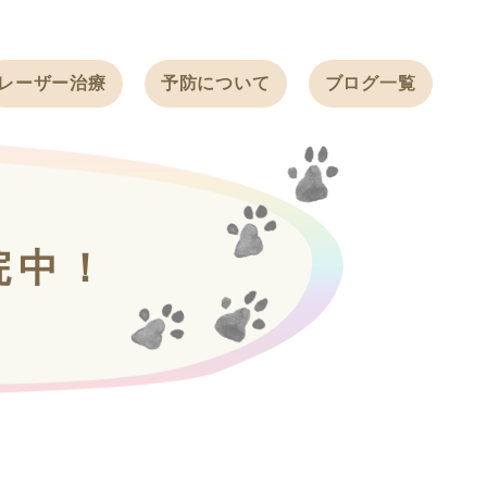
レーザー治療
予防について
ブログ一覧
ノミ・ダニ予防
天白動物病院
BLOG
感染症予防
ワクチン
天白動物病院
NEWS
フィラリア
院中！
ワンちゃんの症
フェレットの
例ブログ
ワクチン
ネコちゃんの症
例ブログ
フェレットの症
例ブログ
うさぎの症例ブ
ログ