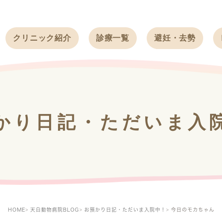
クリニック紹介
診療一覧
避妊・去勢
受付時間
ワンちゃん
ワンちゃん
アクセス
ネコちゃん
ネコちゃん
クリニック
うさぎ
うさぎ
基本情報
かり日記・ただいま入
フェレット
治療方針
スタッフ紹介
求人案内
HOME
天白動物病院BLOG
お預かり日記・ただいま入院中！
今日のモカちゃん