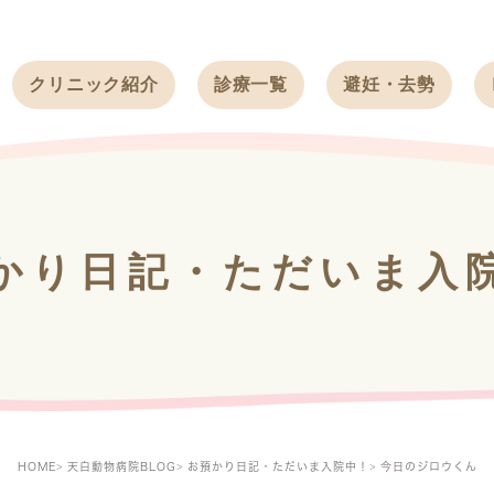
クリニック紹介
診療一覧
避妊・去勢
受付時間
ワンちゃん
ワンちゃん
アクセス
ネコちゃん
ネコちゃん
クリニック
うさぎ
うさぎ
基本情報
かり日記・ただいま入
フェレット
治療方針
スタッフ紹介
求人案内
HOME
天白動物病院BLOG
お預かり日記・ただいま入院中！
今日のジロウくん