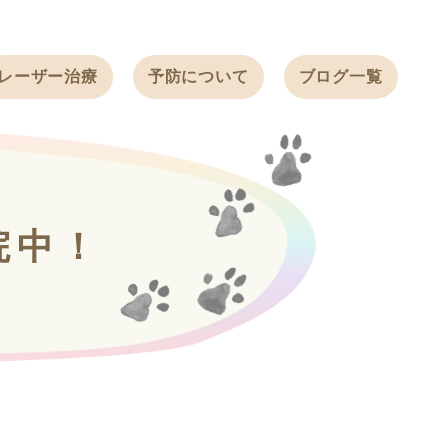
レーザー治療
予防について
ブログ一覧
ノミ・ダニ予防
天白動物病院
BLOG
感染症予防
ワクチン
天白動物病院
NEWS
フィラリア
院中！
ワンちゃんの症
フェレットの
例ブログ
ワクチン
ネコちゃんの症
例ブログ
フェレットの症
例ブログ
うさぎの症例ブ
ログ