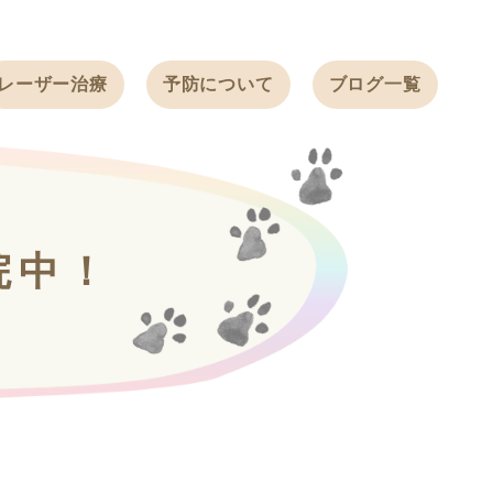
レーザー治療
予防について
ブログ一覧
ノミ・ダニ予防
天白動物病院
BLOG
感染症予防
ワクチン
天白動物病院
NEWS
フィラリア
院中！
ワンちゃんの症
フェレットの
例ブログ
ワクチン
ネコちゃんの症
例ブログ
フェレットの症
例ブログ
うさぎの症例ブ
ログ