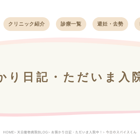
クリニック紹介
診療一覧
避妊・去勢
受付時間
ワンちゃん
ワンちゃん
アクセス
ネコちゃん
ネコちゃん
クリニック
うさぎ
うさぎ
基本情報
かり日記・ただいま入
フェレット
治療方針
スタッフ紹介
求人案内
HOME
天白動物病院BLOG
お預かり日記・ただいま入院中！
今日のスパイスくん