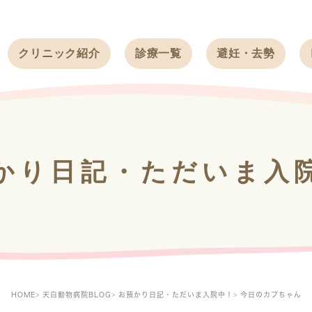
クリニック紹介
診療一覧
避妊・去勢
受付時間
ワンちゃん
ワンちゃん
アクセス
ネコちゃん
ネコちゃん
クリニック
うさぎ
うさぎ
基本情報
かり日記・ただいま入
フェレット
治療方針
スタッフ紹介
求人案内
HOME
天白動物病院BLOG
お預かり日記・ただいま入院中！
今日のカプちゃん