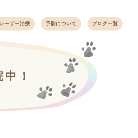
レーザー治療
予防について
ブログ一覧
ノミ・ダニ予防
天白動物病院
BLOG
感染症予防
ワクチン
天白動物病院
NEWS
フィラリア
院中！
ワンちゃんの症
フェレットの
例ブログ
ワクチン
ネコちゃんの症
例ブログ
フェレットの症
例ブログ
うさぎの症例ブ
ログ