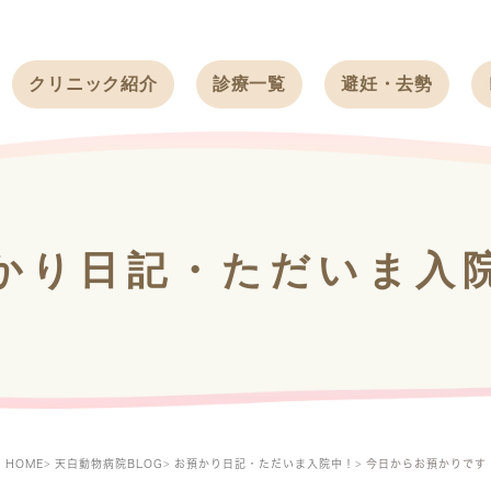
クリニック紹介
診療一覧
避妊・去勢
受付時間
ワンちゃん
ワンちゃん
アクセス
ネコちゃん
ネコちゃん
クリニック
うさぎ
うさぎ
基本情報
かり日記・ただいま入
フェレット
治療方針
スタッフ紹介
求人案内
HOME
天白動物病院BLOG
お預かり日記・ただいま入院中！
今日からお預かりです