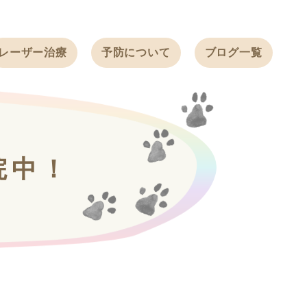
レーザー治療
予防について
ブログ一覧
ノミ・ダニ予防
天白動物病院
BLOG
感染症予防
ワクチン
天白動物病院
NEWS
フィラリア
院中！
ワンちゃんの症
フェレットの
例ブログ
ワクチン
ネコちゃんの症
例ブログ
フェレットの症
例ブログ
うさぎの症例ブ
ログ