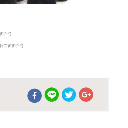
^ ^)
ます(^ ^)