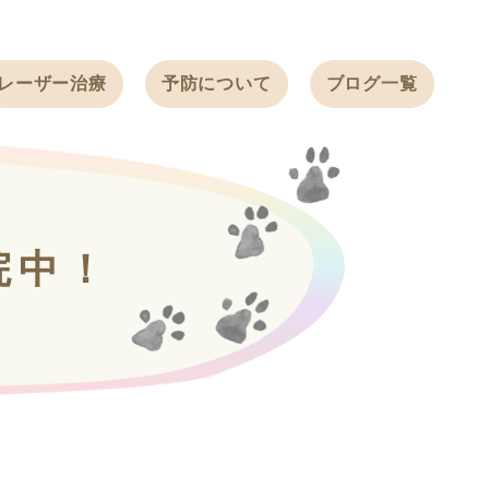
レーザー治療
予防について
ブログ一覧
ノミ・ダニ予防
天白動物病院
BLOG
感染症予防
ワクチン
天白動物病院
NEWS
フィラリア
院中！
ワンちゃんの症
フェレットの
例ブログ
ワクチン
ネコちゃんの症
例ブログ
フェレットの症
例ブログ
うさぎの症例ブ
ログ