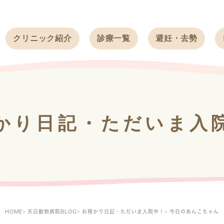
クリニック紹介
診療一覧
避妊・去勢
受付時間
ワンちゃん
ワンちゃん
アクセス
ネコちゃん
ネコちゃん
クリニック
うさぎ
うさぎ
基本情報
かり日記・ただいま入
フェレット
治療方針
スタッフ紹介
求人案内
HOME
天白動物病院BLOG
お預かり日記・ただいま入院中！
今日のあんこちゃん