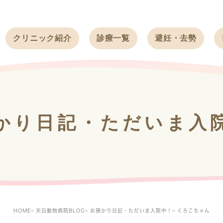
クリニック紹介
診療一覧
避妊・去勢
受付時間
ワンちゃん
ワンちゃん
アクセス
ネコちゃん
ネコちゃん
クリニック
うさぎ
うさぎ
基本情報
かり日記・ただいま入
フェレット
治療方針
スタッフ紹介
求人案内
HOME
天白動物病院BLOG
お預かり日記・ただいま入院中！
くろこちゃん