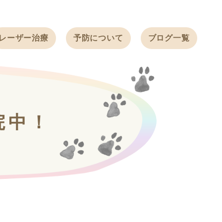
レーザー治療
予防について
ブログ一覧
ノミ・ダニ予防
天白動物病院
BLOG
感染症予防
ワクチン
天白動物病院
NEWS
フィラリア
院中！
ワンちゃんの症
フェレットの
例ブログ
ワクチン
ネコちゃんの症
例ブログ
フェレットの症
例ブログ
うさぎの症例ブ
ログ