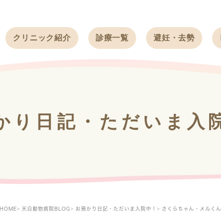
クリニック紹介
診療一覧
避妊・去勢
受付時間
ワンちゃん
ワンちゃん
アクセス
ネコちゃん
ネコちゃん
クリニック
うさぎ
うさぎ
基本情報
かり日記・ただいま入
フェレット
治療方針
スタッフ紹介
求人案内
HOME
天白動物病院BLOG
お預かり日記・ただいま入院中！
さくらちゃん・メルく