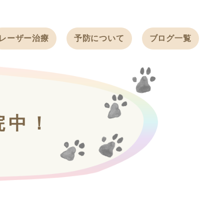
レーザー治療
予防について
ブログ一覧
ノミ・ダニ予防
天白動物病院
BLOG
感染症予防
ワクチン
天白動物病院
NEWS
フィラリア
院中！
ワンちゃんの症
フェレットの
例ブログ
ワクチン
ネコちゃんの症
例ブログ
フェレットの症
例ブログ
うさぎの症例ブ
ログ
ん