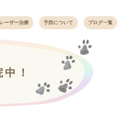
レーザー治療
予防について
ブログ一覧
ノミ・ダニ予防
天白動物病院
BLOG
感染症予防
ワクチン
天白動物病院
NEWS
フィラリア
院中！
ワンちゃんの症
フェレットの
例ブログ
ワクチン
ネコちゃんの症
例ブログ
フェレットの症
例ブログ
うさぎの症例ブ
ログ