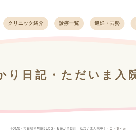
クリニック紹介
診療一覧
避妊・去勢
受付時間
ワンちゃん
ワンちゃん
アクセス
ネコちゃん
ネコちゃん
クリニック
うさぎ
うさぎ
基本情報
かり日記・ただいま入
フェレット
治療方針
スタッフ紹介
求人案内
HOME
天白動物病院BLOG
お預かり日記・ただいま入院中！
コトちゃん