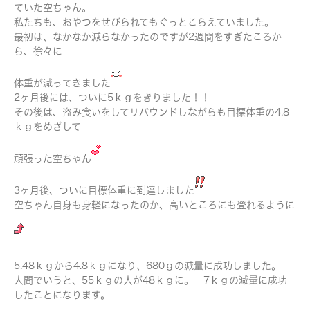
ていた空ちゃん。
私たちも、おやつをせびられてもぐっとこらえていました。
最初は、なかなか減らなかったのですが2週間をすぎたころか
ら、徐々に
体重が減ってきました
2ヶ月後には、ついに5ｋｇをきりました！！
その後は、盗み食いをしてリバウンドしながらも目標体重の4.8
ｋｇをめざして
頑張った空ちゃん
3ヶ月後、ついに目標体重に到達しました
空ちゃん自身も身軽になったのか、高いところにも登れるように
5.48ｋｇから4.8ｋｇになり、680ｇの減量に成功しました。
人間でいうと、55ｋｇの人が48ｋｇに。 7ｋｇの減量に成功
したことになります。