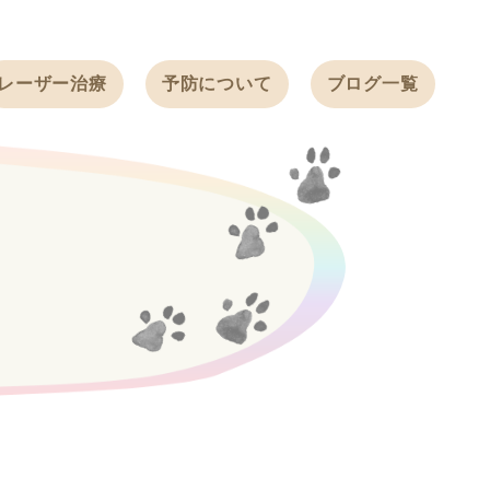
レーザー治療
予防について
ブログ一覧
ノミ・ダニ予防
天白動物病院
BLOG
感染症予防
ワクチン
天白動物病院
NEWS
フィラリア
ワンちゃんの症
フェレットの
例ブログ
ワクチン
ネコちゃんの症
例ブログ
フェレットの症
例ブログ
うさぎの症例ブ
ログ