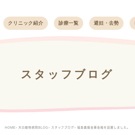
クリニック紹介
診療一覧
避妊・去勢
受付時間
ワンちゃん
ワンちゃん
アクセス
ネコちゃん
ネコちゃん
クリニック
うさぎ
うさぎ
基本情報
スタッフブログ
フェレット
治療方針
スタッフ紹介
求人案内
HOME
天白動物病院BLOG
スタッフブログ
福島義援金募金箱を設置しました。