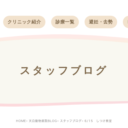
クリニック紹介
診療一覧
避妊・去勢
受付時間
ワンちゃん
ワンちゃん
アクセス
ネコちゃん
ネコちゃん
クリニック
うさぎ
うさぎ
基本情報
スタッフブログ
フェレット
治療方針
スタッフ紹介
求人案内
HOME
天白動物病院BLOG
スタッフブログ
6/15 しつけ教室