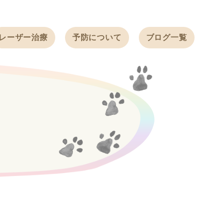
レーザー治療
予防について
ブログ一覧
ノミ・ダニ予防
天白動物病院
BLOG
感染症予防
ワクチン
天白動物病院
NEWS
フィラリア
ワンちゃんの症
フェレットの
例ブログ
ワクチン
ネコちゃんの症
例ブログ
フェレットの症
例ブログ
うさぎの症例ブ
ログ