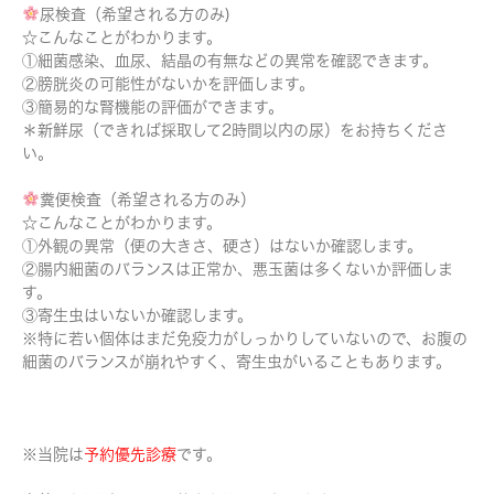
尿検査（希望される方のみ)
☆こんなことがわかります。
①細菌感染、血尿、結晶の有無などの異常を確認できます。
②膀胱炎の可能性がないかを評価します。
③簡易的な腎機能の評価ができます。
＊新鮮尿（できれば採取して2時間以内の尿）をお持ちくださ
い。
糞便検査（希望される方のみ）
☆こんなことがわかります。
①外観の異常（便の大きさ、硬さ）はないか確認します。
②腸内細菌のバランスは正常か、悪玉菌は多くないか評価しま
す。
③寄生虫はいないか確認します。
※特に若い個体はまだ免疫力がしっかりしていないので、お腹の
細菌のバランスが崩れやすく、寄生虫がいることもあります。
※当院は
予約優先診療
です。