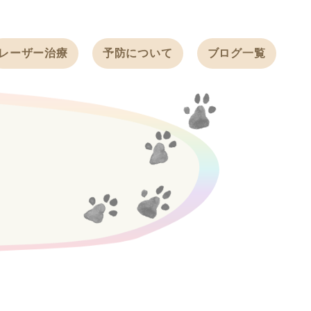
レーザー治療
予防について
ブログ一覧
ノミ・ダニ予防
天白動物病院
BLOG
感染症予防
ワクチン
天白動物病院
NEWS
フィラリア
ワンちゃんの症
フェレットの
例ブログ
ワクチン
ネコちゃんの症
例ブログ
フェレットの症
例ブログ
うさぎの症例ブ
ログ