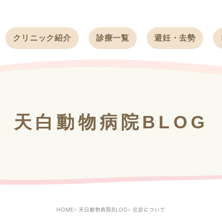
クリニック紹介
診療一覧
避妊・去勢
受付時間
ワンちゃん
ワンちゃん
アクセス
ネコちゃん
ネコちゃん
クリニック
うさぎ
うさぎ
基本情報
天白動物病院BLOG
フェレット
治療方針
スタッフ紹介
求人案内
HOME
天白動物病院BLOG
往診について