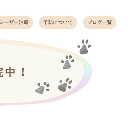
レーザー治療
予防について
ブログ一覧
ノミ・ダニ予防
天白動物病院
BLOG
感染症予防
ワクチン
天白動物病院
NEWS
フィラリア
院中！
ワンちゃんの症
フェレットの
例ブログ
ワクチン
ネコちゃんの症
例ブログ
フェレットの症
例ブログ
うさぎの症例ブ
ログ