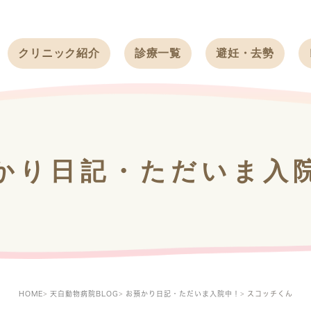
クリニック紹介
診療一覧
避妊・去勢
受付時間
ワンちゃん
ワンちゃん
アクセス
ネコちゃん
ネコちゃん
クリニック
うさぎ
うさぎ
基本情報
かり日記・ただいま入
フェレット
治療方針
スタッフ紹介
求人案内
HOME
天白動物病院BLOG
お預かり日記・ただいま入院中！
スコッチくん